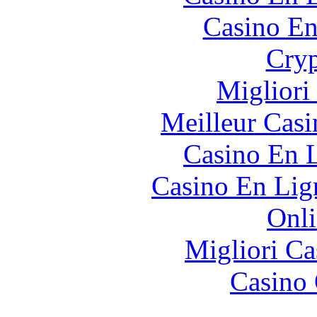
Casino En
Cryp
Migliori
Meilleur Casi
Casino En L
Casino En Lign
Onli
Migliori Ca
Casino 