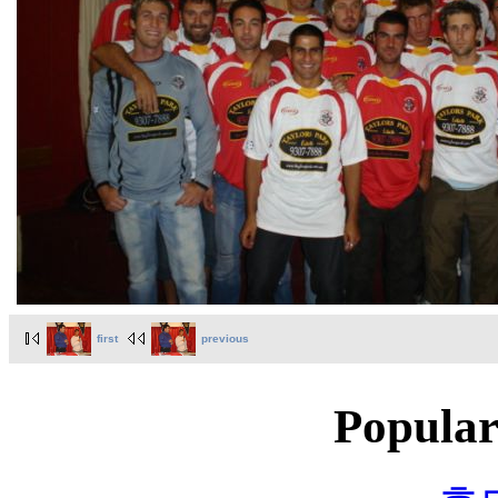
first
previous
Popular