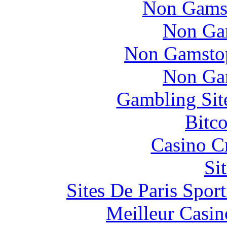
Non Gams
Non Ga
Non Gamstop
Non Ga
Gambling Sit
Bitc
Casino C
Si
Sites De Paris Spor
Meilleur Casin