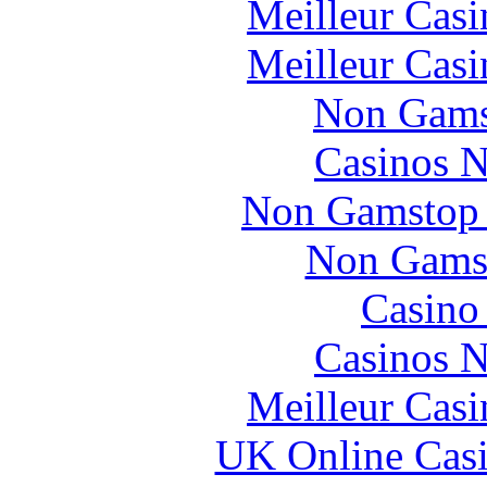
Meilleur Casi
Meilleur Casi
Non Gams
Casinos 
Non Gamstop 
Non Gams
Casino
Casinos 
Meilleur Casi
UK Online Cas