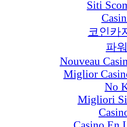
Siti Sco
Casin
코인카
파
Nouveau Casin
Miglior Casi
No K
Migliori S
Casin
Casino En L