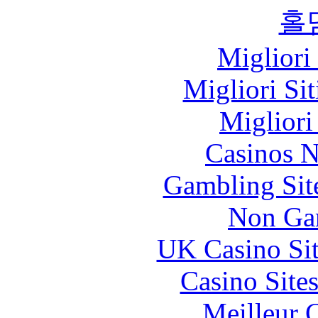
홀
Migliori
Migliori Si
Migliori
Casinos 
Gambling Sit
Non Ga
UK Casino Si
Casino Site
Meilleur 