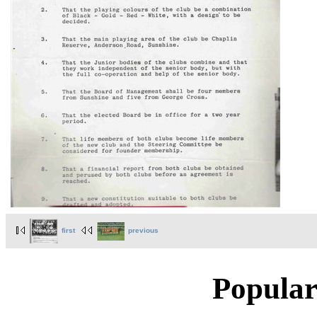
first
previous
Popular