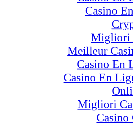
Casino En
Cryp
Migliori
Meilleur Casi
Casino En L
Casino En Lign
Onli
Migliori Ca
Casino 