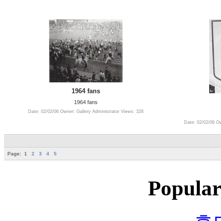
1964 fans
1964 fans
Date: 02/02/06
Owner: Gallery Administrator
Views: 326
Date: 02/02/06
Ow
Page:
1
2
3
4
5
Popular