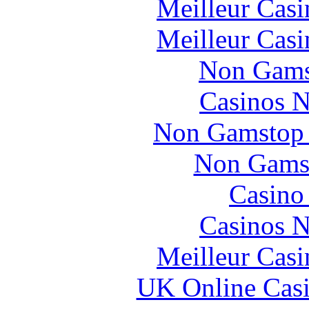
Meilleur Casi
Meilleur Casi
Non Gams
Casinos 
Non Gamstop 
Non Gams
Casino
Casinos 
Meilleur Casi
UK Online Cas